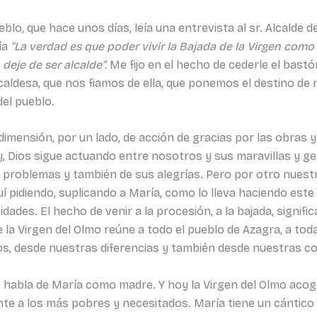
lo, que hace unos días, leía una entrevista al sr. Alcalde d
ía
“La verdad es que poder vivir la Bajada de la Virgen como 
eje de ser alcalde”.
Me fijo en el hecho de cederle el bastó
alcaldesa, que nos fiamos de ella, que ponemos el destino d
del pueblo.
imensión, por un lado, de acción de gracias por las obras 
oy, Dios sigue actuando entre nosotros y sus maravillas y g
s problemas y también de sus alegrías. Pero por otro nuestr
 pidiendo, suplicando a María, como lo lleva haciendo este
ades. El hecho de venir a la procesión, a la bajada, signifi
e la Virgen del Olmo reúne a todo el pueblo de Azagra, a to
os, desde nuestras diferencias y también desde nuestras co
nos habla de María como madre. Y hoy la Virgen del Olmo acog
te a los más pobres y necesitados. María tiene un cántico 