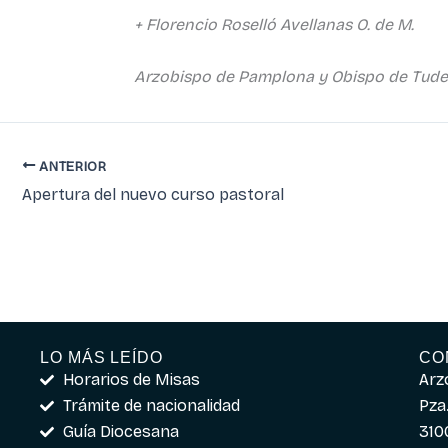
+ Florencio Roselló Avellanas O. de M.
Arzobispo de Pamplona y Obispo de Tude
ANTERIOR
Apertura del nuevo curso pastoral
LO MÁS LEÍDO
CO
Horarios de Misas
Arz
Trámite de nacionalidad
Pza.
Guía Diocesana
310