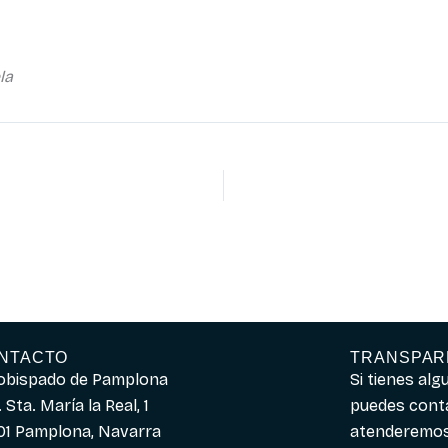
la
NTACTO
TRANSPAR
obispado de Pamplona
Si tienes al
 Sta. María la Real, 1
puedes cont
01 Pamplona, Navarra
atenderemos 