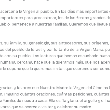
e acercar a la Virgen al pueblo. En los días más importantes
 importantes para procesionar, los de las fiestas grandes d
 pueblo, pertenece a nuestras familias. Queremos que llegue
s, su familia, su genealogía, sus antecesores, sus orígene
del pueblo de Israel, y por lo tanto de la Virgen María, p
a con su pueblo. Las lecturas que hemos escuchado humaniz
r humana, cercana, hace que la queramos más, que nos ace
carla supone que la queremos imitar, que queremos ser como
s gracias y favores que Nuestra Madre la Virgen del Olmo ha
gen. Imagino cuántas oraciones, cuántas peticiones, cuánt
a familia, de nuestra casa. Ella es “la gloria, el orgullo y el
varra que se acerca a visitar y celebrar su madre.