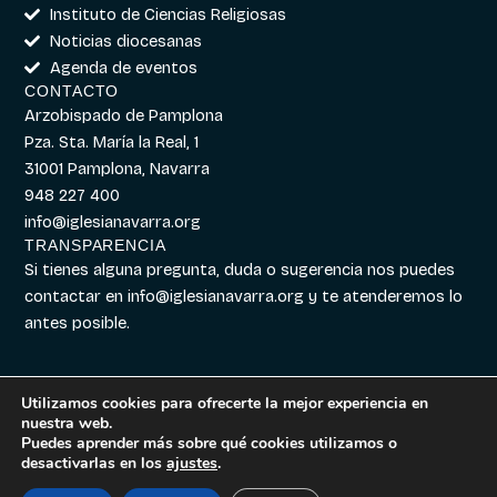
Instituto de Ciencias Religiosas
Noticias diocesanas
Agenda de eventos
CONTACTO
Arzobispado de Pamplona
Pza. Sta. María la Real, 1
31001 Pamplona, Navarra
948 227 400
info@iglesianavarra.org
TRANSPARENCIA
Si tienes alguna pregunta, duda o sugerencia nos puedes
contactar en
info@iglesianavarra.org
y te atenderemos lo
antes posible.
Utilizamos cookies para ofrecerte la mejor experiencia en
nuestra web.
Aviso legal
|
Política de
Diseñado con
Digitalvar
y
Puedes aprender más sobre qué cookies utilizamos o
Cookies
|
Política de
Datalvar
desactivarlas en los
ajustes
.
Privacidad