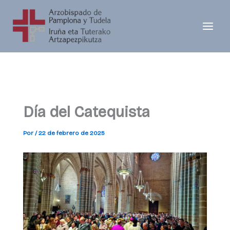
Ir
al
contenido
Día del Catequista
Por
/
22 de febrero de 2025