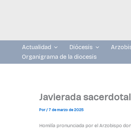
Ir
al
contenido
Actualidad
Diócesis
Arzobi
Organigrama de la diocesis
Javierada sacerdotal
Por
/
7 de marzo de 2025
Homilía pronunciada por el Arzobispo don F