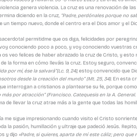
iolencia genera violencia. La cruz es una renovación de las
ermina diciendo en la cruz,
“Padre, perdónales porque no sabe
e un tiempo nuevo, donde el centro era el Dios amor y el Dio
cerdotal permitidme que os diga, felicidades por peregrinar
Os voy conociendo poco a poco, y voy conociendo vuestras cr
 os veo felices de haber abrazado la cruz de Cristo, y esto 
de la forma en cómo lleváis la cruz. Estoy seguro, convenc
da por mí, ése la salvará”(Lc. 9, 24),
estoy convencido que Dio
sotros desde la creación del mundo” (Mt. 25, 34).
En esta cr
que interrogan a cristianos a plantearse su fe, porque com
más por atracción” (Francisco. Catequesis en la A. General. 
orma de llevar la cruz atrae más a la gente que todas las ho
avía me sigue impresionando cuando visito el Cristo sonrien
a la pasión, humillación y ultraje que padeció Jesús. Repi
os y dijo
«Padre, si quieres, aparta de mí este cáliz; pero que 