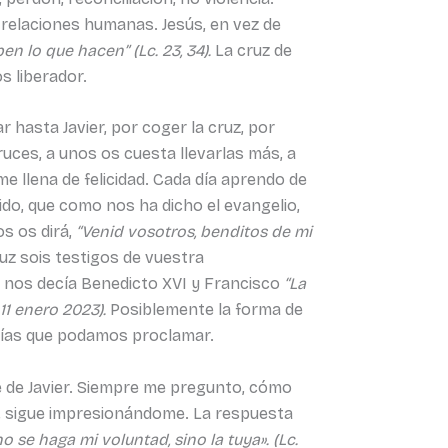
 relaciones humanas. Jesús, en vez de
n lo que hacen” (Lc. 23, 34).
La cruz de
s liberador.
 hasta Javier, por coger la cruz, por
uces, a unos os cuesta llevarlas más, a
me llena de felicidad. Cada día aprendo de
ido, que como nos ha dicho el evangelio,
s os dirá,
“Venid vosotros, benditos de mi
uz sois testigos de vuestra
o nos decía Benedicto XVI y Francisco
“La
11 enero 2023).
Posiblemente la forma de
milías que podamos proclamar.
te de Javier. Siempre me pregunto, cómo
to, sigue impresionándome. La respuesta
no se haga mi voluntad, sino la tuya». (Lc.