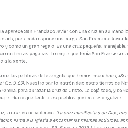
 aparece San Francisco Javier con una cruz en su mano izqui
z pesada, para nada supone una carga. San Francisco Javier l
 y como un gran regalo. Es una cruz pequeña, manejable, vi
cio en tierras paganas. Lo mejor que tenía San Francisco Jav
a a la gente.
rsona las palabras del evangelio que hemos escuchado
, «Si
 (Lc. 9, 23)
. Nuestro santo patrón dejó estas tierras de Nava
familia, para abrazar la cruz de Cristo. Lo dejó todo, y se 
mejor oferta que tenía a los pueblos que iba a evangelizar.
z, la cruz es no violencia.
“La cruz manifiesta a un Dios, que
ación llama a la Iglesia a encarnar las mismas actitudes: abra
ispos vascos y navarra. 95 -5 marzo 2025-).
La cruz es amor,