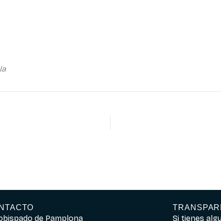
la
NTACTO
TRANSPAR
obispado de Pamplona
Si tienes al