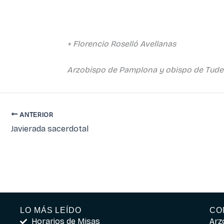
+ Florencio Roselló Avellanas
Arzobispo de Pamplona y obispo de Tude
ANTERIOR
Javierada sacerdotal
LO MÁS LEÍDO
CO
Horarios de Misas
Arz