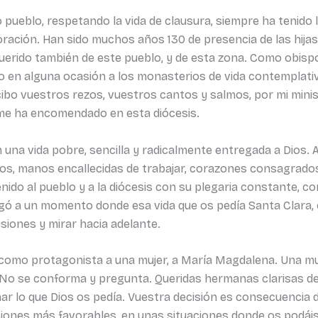
pueblo, respetando la vida de clausura, siempre ha tenido l
oración. Han sido muchos años 130 de presencia de las hija
querido también de este pueblo, y de esta zona. Como obisp
 en alguna ocasión a los monasterios de vida contemplativa
ibo vuestros rezos, vuestros cantos y salmos, por mi minis
 me ha encomendado en esta diócesis.
una vida pobre, sencilla y radicalmente entregada a Dios. 
os, manos encallecidas de trabajar, corazones consagrados a 
do al pueblo y a la diócesis con su plegaria constante, co
legó a un momento donde esa vida que os pedía Santa Clara, 
siones y mirar hacia adelante.
como protagonista a una mujer, a María Magdalena. Una muj
á. No se conforma y pregunta. Queridas hermanas clarisas d
r lo que Dios os pedía. Vuestra decisión es consecuencia 
ones más favorables, en unas situaciones donde os podáis 