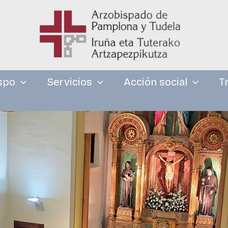
spo
Servicios
Acción social
T