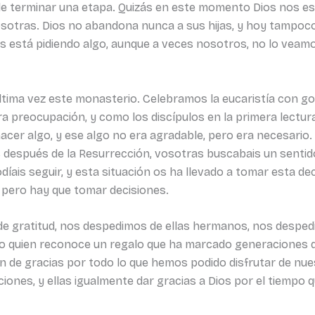
 de terminar una etapa. Quizás en este momento Dios nos e
sotras. Dios no abandona nunca a sus hijas, y hoy tampoco
s está pidiendo algo, aunque a veces nosotros, no lo vea
última vez este monasterio. Celebramos la eucaristía con go
ra preocupación, y como los discípulos en la primera lectu
cer algo, y ese algo no era agradable, pero era necesario. In
 después de la Resurrección, vosotras buscabais un sentid
díais seguir, y esta situación os ha llevado a tomar esta de
, pero hay que tomar decisiones.
de gratitud, nos despedimos de ellas hermanos, nos despedi
 quien reconoce un regalo que ha marcado generaciones d
 de gracias por todo lo que hemos podido disfrutar de nue
ciones, y ellas igualmente dar gracias a Dios por el tiempo q