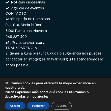
Noticias diocesanas
Agenda de eventos
CONTACTO
Arzobispado de Pamplona
Pza. Sta. María la Real, 1
31001 Pamplona, Navarra
948 227 400
info@iglesianavarra.org
TRANSPARENCIA
Si tienes alguna pregunta, duda o sugerencia nos puedes
contactar en
info@iglesianavarra.org
y te atenderemos lo
antes posible.
Utilizamos cookies para ofrecerte la mejor experiencia en
nuestra web.
Aviso legal
|
Política de
Diseñado con
Digitalvar
y
Puedes aprender más sobre qué cookies utilizamos o
Cookies
|
Política de
Datalvar
desactivarlas en los
ajustes
.
Privacidad
Aceptar
Rechazar
Ajustes