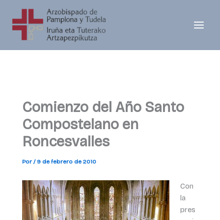
Ir
al
contenido
Comienzo del Año Santo
Compostelano en
Roncesvalles
Por
/
9 de febrero de 2010
Con
la
pres