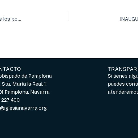
Inauguración de la nueva residencia de las Hermanitas de los pobres
INAUGUR
NTACTO
TRANSPAR
obispado de Pamplona
Si tienes al
 Sta. María la Real, 1
puedes cont
01 Pamplona, Navarra
atenderemos 
 227 400
o@iglesianavarra.org