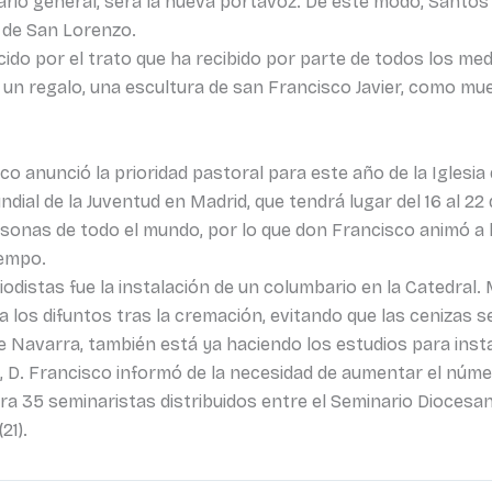
vicario general, será la nueva portavoz. De este modo, Santo
 de San Lorenzo.
do por el trato que ha recibido por parte de todos los med
 un regalo, una escultura de san Francisco Javier, como mu
o anunció la prioridad pastoral para este año de la Iglesia
dial de la Juventud en Madrid, que tendrá lugar del 16 al 22
onas de todo el mundo, por lo que don Francisco animó a l
iempo.
odistas fue la instalación de un columbario en la Catedral
a los difuntos tras la cremación, evitando que las cenizas s
 de Navarra, también está ya haciendo los estudios para inst
D. Francisco informó de la necesidad de aumentar el númer
ra 35 seminaristas distribuidos entre el Seminario Diocesan
21).