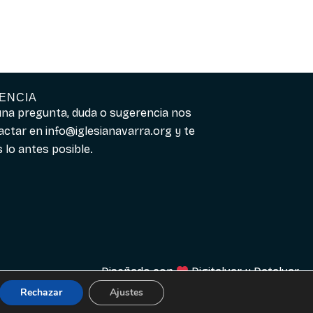
ENCIA
guna pregunta, duda o sugerencia nos
actar en
info@iglesianavarra.org
y te
lo antes posible.
Diseñado con
Digitalvar
y
Datalvar
Rechazar
Ajustes