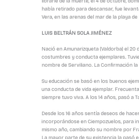
librarle de la muerte, el 4 de octubre, d
había retirado para descansar, fue levant
Vera, en las arenas del mar de la playa de
LUIS BELTRÁN SOLA JIMÉNEZ
Nació en Amunarizqueta (Valdorba) el 20 de
costumbres y conducta ejemplares. Tuvieron
nombre de Serviliano. La Confirmación la re
Su educación se basó en los buenos ejempl
una conducta de vida ejemplar. Frecuentab
siempre tuvo viva. A los 14 años, pasó a Ta
Desde los 16 años sentía deseos de hacerse
incorporándose en Ciempozuelos, para inic
mismo año, cambiando su nombre por Fray 
La mayor parte de su existencia la pasó 