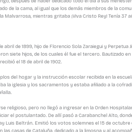
omingo, después de haber dedicado todo el día a sus meneste
ado de la cama, al igual que los demás miembros de la comun
 la Malvarrosa, mientras gritaba ¡Viva Cristo Rey! Tenía 37 
 abril de 1899, hijo de Florencio Sola Zaraiegui y Perpetua J
 siete hijos, de los cuales él fue el tercero. Bautizado en l
cibió el 18 de abril de 1902.
os del hogar y la instrucción escolar recibida en la escuel
a la iglesia y los sacramentos y estaba afiliado a la cofrad
falla.
 religioso, pero no llegó a ingresar en la Orden Hospitalari
iar el postulantado. De allí pasó a Carabanchel Alto, donde
Luis Beltrán. Emitió los votos solemnes el 15 de octubre 
en las casas de Cataluña, dedicado a la limosna y al acomp