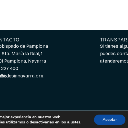
NTACTO
TRANSPAR
obispado de Pamplona
Si tienes al
 Sta. María la Real, 1
puedes cont
01 Pamplona, Navarra
atenderemos 
 227 400
o@iglesianavarra.org
 mejor experiencia en nuestra web.
Aceptar
es utilizamos o desactivarlas en los
ajustes
.