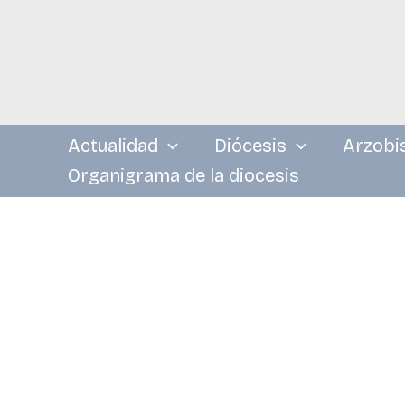
Ir
al
contenido
Actualidad
Diócesis
Arzobi
Organigrama de la diocesis