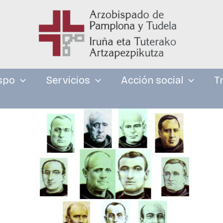
spo
Servicios
Acción social
T