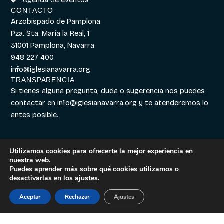
CONTACTO
Arzobispado de Pamplona
Pza. Sta. María la Real, 1
31001 Pamplona, Navarra
948 227 400
info@iglesianavarra.org
TRANSPARENCIA
Si tienes alguna pregunta, duda o sugerencia nos puedes
contactar en
info@iglesianavarra.org
y te atenderemos lo
antes posible.
Utilizamos cookies para ofrecerte la mejor experiencia en
nuestra web.
Aviso legal
|
Política de
Diseñado con
Digitalvar
y
Puedes aprender más sobre qué cookies utilizamos o
Cookies
|
Política de
Datalvar
desactivarlas en los
ajustes
.
Privacidad
Aceptar
Rechazar
Ajustes