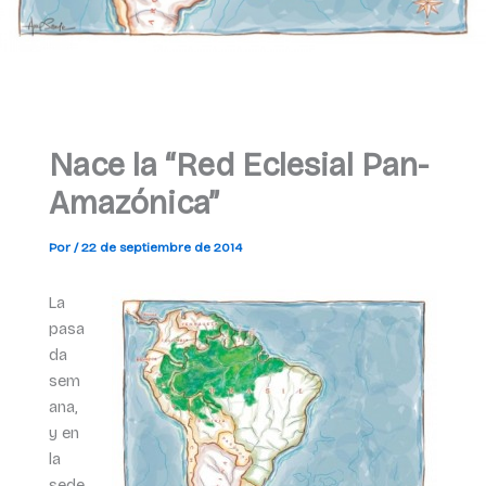
Nace la “Red Eclesial Pan-
Amazónica”
Por
/
22 de septiembre de 2014
La
pasa
da
sem
ana,
y en
la
sede