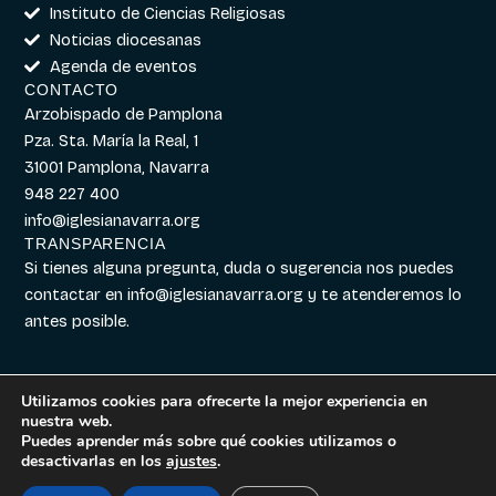
Instituto de Ciencias Religiosas
Noticias diocesanas
Agenda de eventos
CONTACTO
Arzobispado de Pamplona
Pza. Sta. María la Real, 1
31001 Pamplona, Navarra
948 227 400
info@iglesianavarra.org
TRANSPARENCIA
Si tienes alguna pregunta, duda o sugerencia nos puedes
contactar en
info@iglesianavarra.org
y te atenderemos lo
antes posible.
Utilizamos cookies para ofrecerte la mejor experiencia en
nuestra web.
Aviso legal
|
Política de
Diseñado con
Digitalvar
y
Puedes aprender más sobre qué cookies utilizamos o
Cookies
|
Política de
Datalvar
desactivarlas en los
ajustes
.
Privacidad