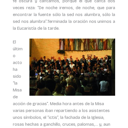
fe oscura y cantamos, porque el que canta dos
veces reza: “De noche iremos, de noche, que para
encontrar la fuente sólo la sed nos alumbra, sólo la
sed nos alumbra”.Terminada la oración nos unimos a
la Eucaristía de la tarde.
El
últim
o
acto
ha
sido
“la
Misa
de
acción de gracias”. Media hora antes de la Misa
varias personas iban repartiendo a los asistentes
unos símbolos, el “ictis”, la fachada de la Iglesia,
rosas hechas a ganchillo, cruces, palomas,… y, aun