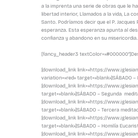
a la imprenta una serie de obras que le ha
libertad interior, Llamados a la vida, La c
Santo. Podríamos decir que el P. Jacques 
esperanza. Esta esperanza apunta al desp
confianza y abandono en su misericordia. 
[fancy_header3 textColor=»#000000″]Desc
[download_link link=»https://www.igle
variation=»red» target=»blank»]SÁBADO –
[download_link link=»https://www.igles
target=»blank»]SÁBADO – Segunda medita
[download_link link=»https://www.igles
target=»blank»]SÁBADO – Tercera meditac
[download_link link=»https://www.igles
target=»blank»]SÁBADO – Homilía Eucarist
[download_link link=»https://www.igle