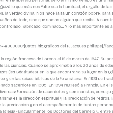
tir en la libertad personal, pero al mismo tiempo es una i
izá lo que más nos falte sea la humildad, el orgullo de la i
os, la verdad divina. Nos hace falta un corazón pobre, para 
ueños de todo, sino que somos alguien que recibe. A nuestr
er controlado, fabricado, dominado… Y lo más importante es 
or=»#000000″]Datos biográficos del P. Jacques philippe[/fa
 la región francesa de Lorena, el 12 de marzo de 1947. Su pri
de las ciencias. Cuando se aproximaba a los 30 años de eda
s (les Béatitudes), en la que encontraría su lugar en la Igl
a y en las raíces bíblicas de la fe cristiana. En 1981 se tr
enado sacerdote en 1985. En 1994 regresó a Francia. En e
diversas: formación de sacerdotes y seminaristas, consejo 
risma es la dirección espiritual y la predicación de retiros,
en la predicación y en el acompañamiento de tantas person
a Iglesia -singularmente los Doctores del Carmelo y, entre é