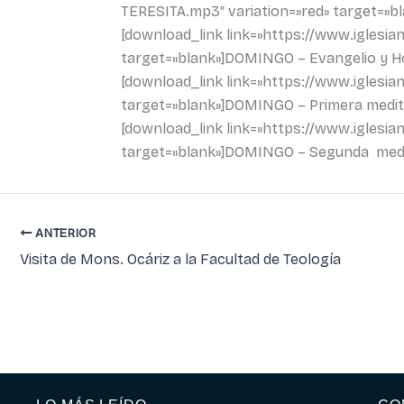
TERESITA.mp3″ variation=»red» target=»b
[download_link link=»https://www.igles
target=»blank»]DOMINGO – Evangelio y Ho
[download_link link=»https://www.igles
target=»blank»]DOMINGO – Primera medit
[download_link link=»https://www.igles
target=»blank»]DOMINGO – Segunda medi
ANTERIOR
Visita de Mons. Ocáriz a la Facultad de Teología