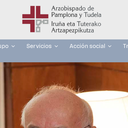
spo
Servicios
Acción social
T