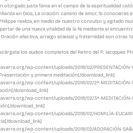
n otorgado justa fama en el campo de la espiritualidad catól
onfianza en Dios, La oración: camino de amor, Si conocieras e
Philippe realiza, en medio de nuestro convulso y agitado mu
ertar de una nueva vitalidad de la fe mediante el encuentr
Oración afectiva, arraigo eclesial y fraternidad son otras t
árgate los audios completos del Retiro del P. Jacqques Ph
sianavarra.org/wp-content/uploads/2018/02/PRESENTACIÓ
 Presentación y primera meditación[/download_link]
ianavarra.org/wp-content/uploads/2018/02/2ª-MEDITACIÓN-
ción[/download_link]
ianavarra.org/wp-content/uploads/2018/02/3ª-MEDITACIÓN-
ión[/download_link]
ianavarra.org/wp-content/uploads/2018/02/HOMILÍA-EUCARI
ía[/download_link]
sianavarra.org/wp-content/uploads/2018/02/ADORACIÓN-S