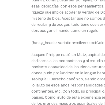
buenas, como puede ser por ejemplo insis
esas ideologías, con esos pensamientos. Qu
riqueza que impide acoger la verdad de Di
misterio de Dios. Aceptar que no somos d
de recibir y de acoger, todo tiene que s
don, acoger el mundo como un regalo.
[fancy_header variation=»silver» textCol
Jacques Philippe nació en Metz, capital de
dedicarse a las matemáticas y al estudio 
naciente Comunidad de las Bienaventuranza
donde pudo profundizar en la lengua hebre
Teología y Derecho canónico, siendo ord
lo largo de esos años responsabilidades 
continentes, etc. Con todo, su principal ca
países. Como fruto de esta experiencia 
de los grandes maestros espirituales de l