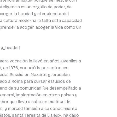
nsistencia ambigua porque se mezcla con
nteligencia es un orgullo de poder, de
acoger la bondad y el esplendor del
a cultura moderna le falta esta capacidad
aprender a acoger, acoger la vida como un
ncy_header]
mera vocación le llevó en años juveniles a
d, en 1976, conoció la por entonces
esia. Residió en Nazaret y Jerusalén,
asladó a Roma para cursar estudios de
l seno de su comunidad fue desempeñado a
general, implantación en otros países y
 labor que lleva a cabo en multitud de
as, y merced también a su conocimiento
stos, santa Teresita de Lisieux-, ha dado