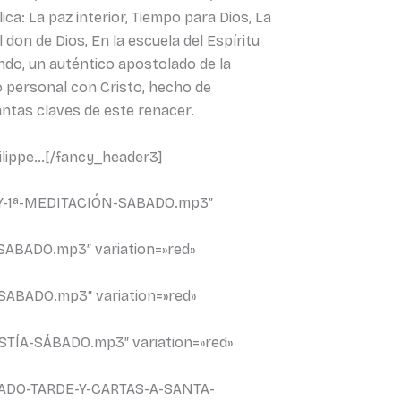
ica: La paz interior, Tiempo para Dios, La
l don de Dios, En la escuela del Espíritu
ndo, un auténtico apostolado de la
o personal con Cristo, hecho de
antas claves de este renacer.
ilippe…[/fancy_header3]
N-Y-1ª-MEDITACIÓN-SABADO.mp3″
SABADO.mp3″ variation=»red»
SABADO.mp3″ variation=»red»
STÍA-SÁBADO.mp3″ variation=»red»
ABADO-TARDE-Y-CARTAS-A-SANTA-