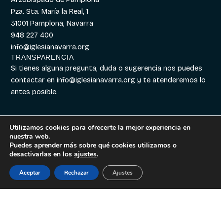
Pza. Sta. María la Real, 1
31001 Pamplona, Navarra
948 227 400
info@iglesianavarra.org
TRANSPARENCIA
Si tienes alguna pregunta, duda o sugerencia nos puedes
contactar en
info@iglesianavarra.org
y te atenderemos lo
antes posible.
Utilizamos cookies para ofrecerte la mejor experiencia en
nuestra web.
Aviso legal
|
Política de
Diseñado con
Digitalvar
y
Puedes aprender más sobre qué cookies utilizamos o
Cookies
|
Política de
Datalvar
desactivarlas en los
ajustes
.
Privacidad
Aceptar
Rechazar
Ajustes
Español