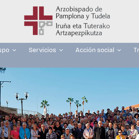
spo
Servicios
Acción social
T