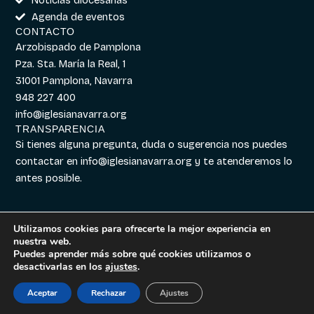
Agenda de eventos
CONTACTO
Arzobispado de Pamplona
Pza. Sta. María la Real, 1
31001 Pamplona, Navarra
948 227 400
info@iglesianavarra.org
TRANSPARENCIA
Si tienes alguna pregunta, duda o sugerencia nos puedes
contactar en
info@iglesianavarra.org
y te atenderemos lo
antes posible.
Utilizamos cookies para ofrecerte la mejor experiencia en
nuestra web.
Aviso legal
|
Política de
Diseñado con
Digitalvar
y
Puedes aprender más sobre qué cookies utilizamos o
Cookies
|
Política de
Datalvar
desactivarlas en los
ajustes
.
Privacidad
Aceptar
Rechazar
Ajustes