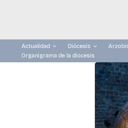
Ir
al
contenido
Actualidad
Diócesis
Arzobi
Organigrama de la diocesis