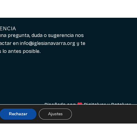
ENCIA
guna pregunta, duda o sugerencia nos
actar en
info@iglesianavarra.org
y te
lo antes posible.
Diseñado con
Digitalvar
y
Datalvar
Rechazar
Ajustes