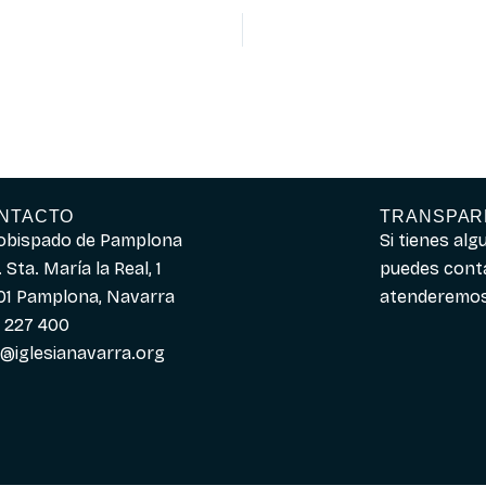
NTACTO
TRANSPAR
obispado de Pamplona
Si tienes al
 Sta. María la Real, 1
puedes cont
01 Pamplona, Navarra
atenderemos 
 227 400
o@iglesianavarra.org