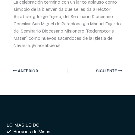
La celebración terminó con un largo aplauso como
símbolo de la bienvenida que se les da a Héctor
Arratibel y Jorge Tejero, del Seminario Diocesano
Conciliar San Miguel de Pamplona y a Manuel Fajardo
del Seminario Diocesano Misionero “Redemptoris
Mater” como nuevos sacerdotes de la Iglesia de
Navarra. ¡Enhorabuena!
ANTERIOR
SIGUIENTE
LO MÁS LEÍDO
Horarios de Misas