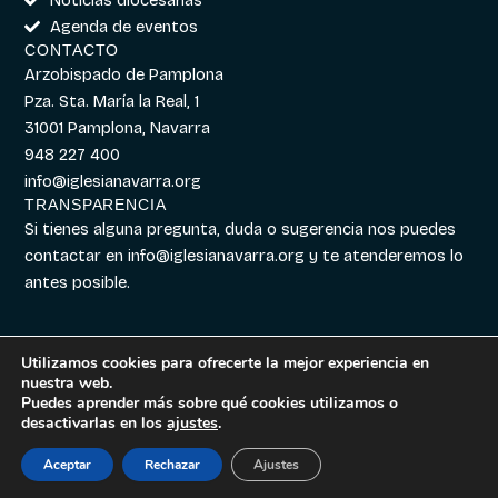
Agenda de eventos
CONTACTO
Arzobispado de Pamplona
Pza. Sta. María la Real, 1
31001 Pamplona, Navarra
948 227 400
info@iglesianavarra.org
TRANSPARENCIA
Si tienes alguna pregunta, duda o sugerencia nos puedes
contactar en
info@iglesianavarra.org
y te atenderemos lo
antes posible.
Utilizamos cookies para ofrecerte la mejor experiencia en
nuestra web.
Aviso legal
|
Política de
Diseñado con
Digitalvar
y
Puedes aprender más sobre qué cookies utilizamos o
Cookies
|
Política de
Datalvar
desactivarlas en los
ajustes
.
Privacidad
Aceptar
Rechazar
Ajustes