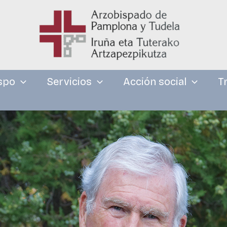
spo
Servicios
Acción social
T