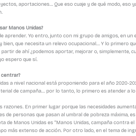
royectos, aportaciones… Que eso cuaje y de qué modo, eso 
n.
lsar Manos Unidas?
 de aprender. Yo entro, junto con mi grupo de amigos, en u
uy bien, que necesita un relevo ocupacional… Y lo primero 
A partir de ahí ¿podemos aportar, mejorar o, simplemente, c
yo espero que sí.
 centrar?
das a nivel nacional está proponiendo para el año 2020-202
aterial de campaña… por lo tanto, lo primero es atender a 
s razones. En primer lugar porque las necesidades aumentan
s de personas que pasan al umbral de pobreza máxima, es 
eta de Manos Unidas es “Manos Unidas, campaña contra el 
o más extenso de acción. Por otro lado, en el tema de ing