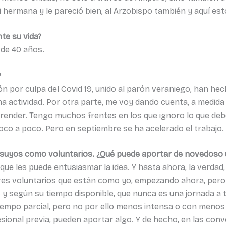
mi hermana y le pareció bien, al Arzobispo también y aquí 
te su vida?
 de 40 años.
?
ón por culpa del Covid 19, unido al parón veraniego, han hec
a actividad. Por otra parte, me voy dando cuenta, a medida 
ender. Tengo muchos frentes en los que ignoro lo que debo
oco a poco. Pero en septiembre se ha acelerado el trabajo.
s suyos como voluntarios. ¿Qué puede aportar de novedos
que les puede entusiasmar la idea. Y hasta ahora, la verda
res voluntarios que están como yo, empezando ahora, pero
 según su tiempo disponible, que nunca es una jornada a t
iempo parcial, pero no por ello menos intensa o con menos 
sional previa, pueden aportar algo. Y de hecho, en las conv