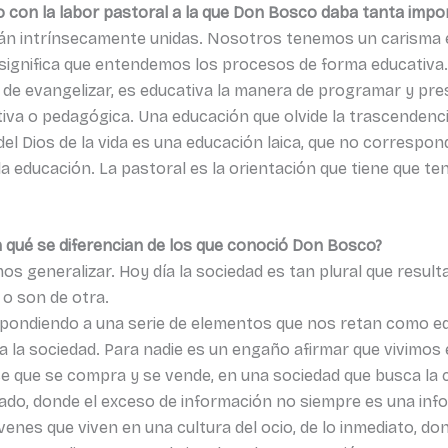
o con la labor pastoral a la que Don Bosco daba tanta impo
stán intrínsecamente unidas. Nosotros tenemos un carisma 
vo significa que entendemos los procesos de forma educativa
a de evangelizar, es educativa la manera de programar y 
iva o pedagógica. Una educación que olvide la trascendenci
el Dios de la vida es una educación laica, que no correspo
la educación. La pastoral es la orientación que tiene que t
 qué se diferencian de los que conoció Don Bosco?
 generalizar. Hoy día la sociedad es tan plural que resulta d
 o son de otra.
respondiendo a una serie de elementos que nos retan como e
 la sociedad. Para nadie es un engaño afirmar que vivimos e
e que se compra y se vende, en una sociedad que busca la
mitado, donde el exceso de información no siempre es una in
venes que viven en una cultura del ocio, de lo inmediato, d