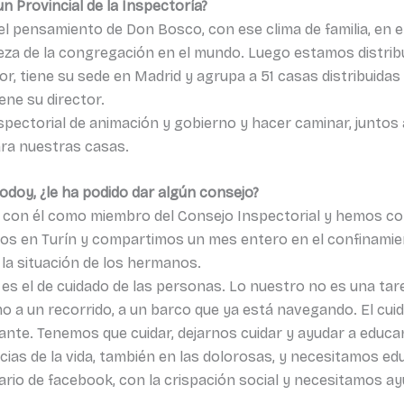
n Provincial de la Inspectoría?
 pensamiento de Don Bosco, con ese clima de familia, en el
beza de la congregación en el mundo. Luego estamos distrib
yor, tiene su sede en Madrid y agrupa a 51 casas distribui
ene su director.
spectorial de animación y gobierno y hacer caminar, juntos a
ara nuestras casas.
Godoy, ¿le ha podido dar algún consejo?
con él como miembro del Consejo Inspectorial y hemos co
mos en Turín y compartimos un mes entero en el confinamie
la situación de los hermanos.
ejo es el de cuidado de las personas. Lo nuestro no es una t
mo a un recorrido, a un barco que ya está navegando. El cui
ante. Tenemos que cuidar, dejarnos cuidar y ayudar a educa
cias de la vida, también en las dolorosas, y necesitamos e
tario de facebook, con la crispación social y necesitamos ay