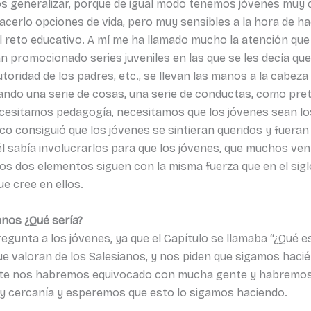
emos generalizar, porque de igual modo tenemos jóvenes mu
hacerlo opciones de vida, pero muy sensibles a la hora de h
l reto educativo. A mí me ha llamado mucho la atención qu
promocionado series juveniles en las que se les decía que t
 autoridad de los padres, etc., se llevan las manos a la cab
ando una serie de cosas, una serie de conductas, como pr
cesitamos pedagogía, necesitamos que los jóvenes sean los
o consiguió que los jóvenes se sintieran queridos y fueran
 él sabía involucrarlos para que los jóvenes, que muchos ve
tos dos elementos siguen con la misma fuerza que en el sigl
e cree en ellos.
anos ¿Qué sería?
gunta a los jóvenes, ya que el Capítulo se llamaba “¿Qué e
 valoran de los Salesianos, y nos piden que sigamos haciénd
emente nos habremos equivocado con mucha gente y habremo
y cercanía y esperemos que esto lo sigamos haciendo.