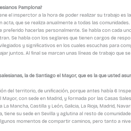
Salesianos Pamplona?
e el insperctor a la hora de poder realizar su trabajo es la 
ar un acta, que se realiza anualmente a todas las comunidad
he preferido hacerlas personalmente. Se habla con cada un
ran. Se habla con los seglares que tienen cargos de respon
legiados y significativos en los cuales escuchas para com
jar juntos. Al final se marcan unas líneas de trabajo que se
lesianas, la de Santiago el Mayor, que es la que usted asu
n del territorio, de unificación, porque antes había 6 Inspe
el Mayor, con sede en Madrid, y formada por las Casas Sal
 La Mancha, Castilla y León, Galicia, La Rioja, Madrid, Navar
ra, tiene su sede en Sevilla y aglutina al resto de comunida
algunos momentos de compartir caminos, pero tanto a nivel