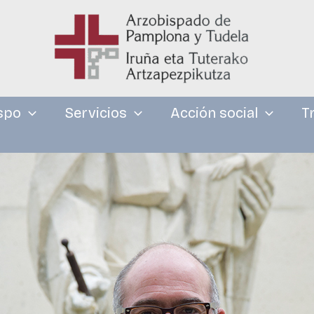
spo
Servicios
Acción social
T