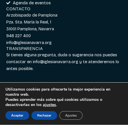
Agenda de eventos
CONTACTO
Arzobispado de Pamplona
Pza. Sta. María la Real, 1
31001 Pamplona, Navarra
948 227 400
info@iglesianavarra.org
TRANSPARENCIA
Si tienes alguna pregunta, duda o sugerencia nos puedes
contactar en
info@iglesianavarra.org
y te atenderemos lo
antes posible.
Utilizamos cookies para ofrecerte la mejor experiencia en
nuestra web.
Aviso legal
|
Política de
Diseñado con
Digitalvar
y
Puedes aprender más sobre qué cookies utilizamos o
Cookies
|
Política de
Datalvar
desactivarlas en los
ajustes
.
Privacidad
Aceptar
Rechazar
Ajustes