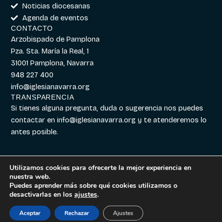
Noticias diocesanas
Agenda de eventos
CONTACTO
Arzobispado de Pamplona
Pza. Sta. María la Real, 1
31001 Pamplona, Navarra
948 227 400
info@iglesianavarra.org
TRANSPARENCIA
Si tienes alguna pregunta, duda o sugerencia nos puedes
contactar en
info@iglesianavarra.org
y te atenderemos lo
antes posible.
Utilizamos cookies para ofrecerte la mejor experiencia en
nuestra web.
Aviso legal
|
Política de
Diseñado con
Digitalvar
y
Puedes aprender más sobre qué cookies utilizamos o
Cookies
|
Política de
Datalvar
desactivarlas en los
ajustes
.
Privacidad
Aceptar
Rechazar
Ajustes