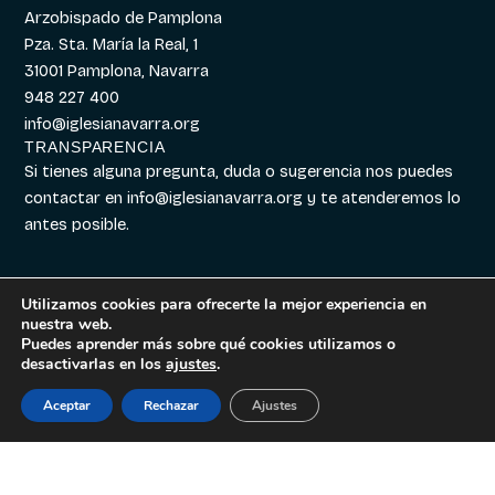
Arzobispado de Pamplona
Pza. Sta. María la Real, 1
31001 Pamplona, Navarra
948 227 400
info@iglesianavarra.org
TRANSPARENCIA
Si tienes alguna pregunta, duda o sugerencia nos puedes
contactar en
info@iglesianavarra.org
y te atenderemos lo
antes posible.
Utilizamos cookies para ofrecerte la mejor experiencia en
nuestra web.
Aviso legal
|
Política de
Diseñado con
Digitalvar
y
Puedes aprender más sobre qué cookies utilizamos o
Cookies
|
Política de
Datalvar
desactivarlas en los
ajustes
.
Privacidad
Aceptar
Rechazar
Ajustes
Español