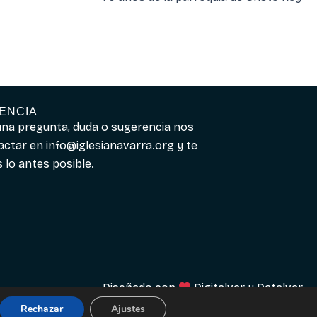
ENCIA
guna pregunta, duda o sugerencia nos
actar en
info@iglesianavarra.org
y te
lo antes posible.
Diseñado con
Digitalvar
y
Datalvar
Rechazar
Ajustes