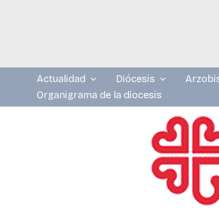
Ir
al
contenido
Actualidad
Diócesis
Arzobi
Organigrama de la diocesis