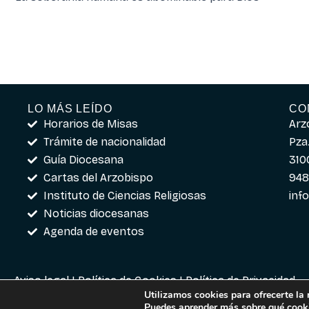
LO MÁS LEÍDO
CO
Horarios de Misas
Arz
Trámite de nacionalidad
Pza.
Guía Diocesana
310
Cartas del Arzobispo
948
Instituto de Ciencias Religiosas
inf
Noticias diocesanas
Agenda de eventos
Aviso legal
|
Política de Cookies
|
Política de Privacidad
Utilizamos cookies para ofrecerte la
Puedes aprender más sobre qué cooki