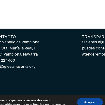
NTACTO
TRANSPAR
obispado de Pamplona
Si tienes al
 Sta. María la Real, 1
puedes cont
01 Pamplona, Navarra
atenderemos 
 227 400
o@iglesianavarra.org
 mejor experiencia en nuestra web.
Aceptar
es utilizamos o desactivarlas en los
ajustes
.