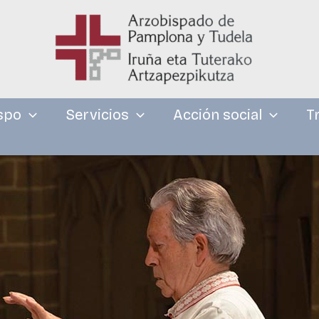
spo
Servicios
Acción social
T