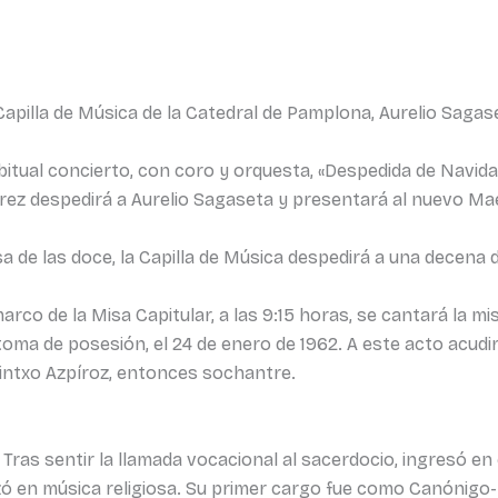
apilla de Música de la Catedral de Pamplona, Aurelio Sagase
bitual concierto, con coro y orquesta, «Despedida de Navidad
ez despedirá a Aurelio Sagaseta y presentará al nuevo Mae
a de las doce, la Capilla de Música despedirá a una decena d
marco de la Misa Capitular, a las 9:15 horas, se cantará la 
toma de posesión, el 24 de enero de 1962. A este acto acudi
tintxo Azpíroz, entonces sochantre.
 Tras sentir la llamada vocacional al sacerdocio, ingresó en
zó en música religiosa. Su primer cargo fue como Canónigo-