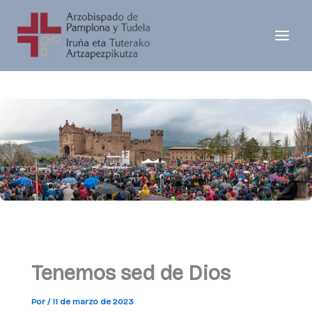
Ir
al
contenido
Tenemos sed de Dios
Por
/
11 de marzo de 2023