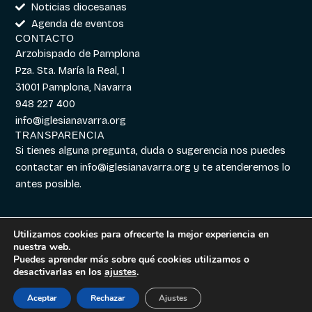
Noticias diocesanas
Agenda de eventos
CONTACTO
Arzobispado de Pamplona
Pza. Sta. María la Real, 1
31001 Pamplona, Navarra
948 227 400
info@iglesianavarra.org
TRANSPARENCIA
Si tienes alguna pregunta, duda o sugerencia nos puedes
contactar en
info@iglesianavarra.org
y te atenderemos lo
antes posible.
Utilizamos cookies para ofrecerte la mejor experiencia en
nuestra web.
Aviso legal
|
Política de
Diseñado con
Digitalvar
y
Puedes aprender más sobre qué cookies utilizamos o
Cookies
|
Política de
Datalvar
desactivarlas en los
ajustes
.
Privacidad
Aceptar
Rechazar
Ajustes