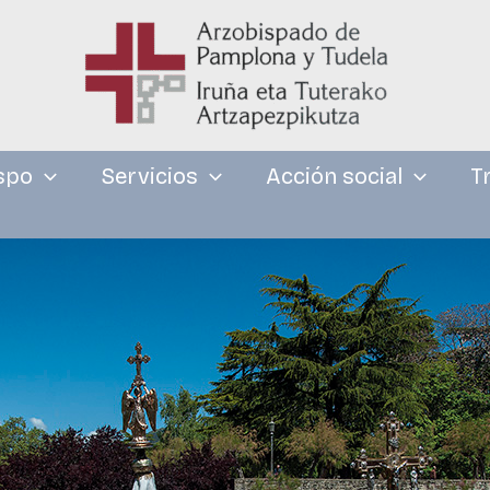
spo
Servicios
Acción social
T