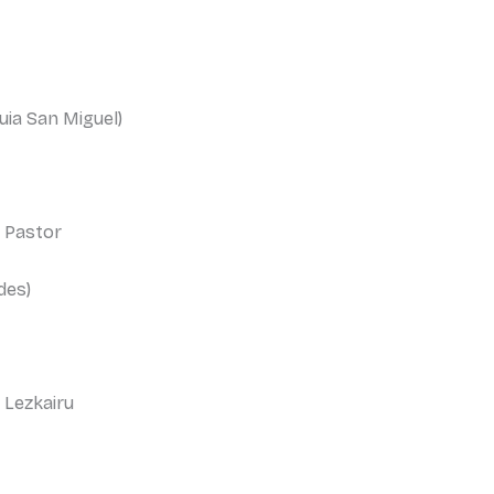
quia San Miguel)
n Pastor
des)
 Lezkairu