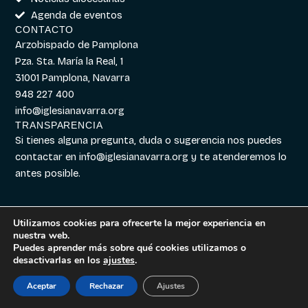
Agenda de eventos
CONTACTO
Arzobispado de Pamplona
Pza. Sta. María la Real, 1
31001 Pamplona, Navarra
948 227 400
info@iglesianavarra.org
TRANSPARENCIA
Si tienes alguna pregunta, duda o sugerencia nos puedes
contactar en
info@iglesianavarra.org
y te atenderemos lo
antes posible.
Utilizamos cookies para ofrecerte la mejor experiencia en
nuestra web.
Aviso legal
|
Política de
Diseñado con
Digitalvar
y
Puedes aprender más sobre qué cookies utilizamos o
Cookies
|
Política de
Datalvar
desactivarlas en los
ajustes
.
Privacidad
Aceptar
Rechazar
Ajustes