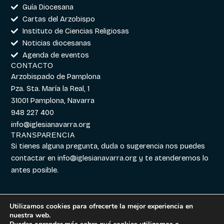
Guía Diocesana
Cartas del Arzobispo
Instituto de Ciencias Religiosas
Noticias diocesanas
Agenda de eventos
CONTACTO
Arzobispado de Pamplona
Pza. Sta. María la Real, 1
31001 Pamplona, Navarra
948 227 400
info@iglesianavarra.org
TRANSPARENCIA
Si tienes alguna pregunta, duda o sugerencia nos puedes
contactar en
info@iglesianavarra.org
y te atenderemos lo
antes posible.
Utilizamos cookies para ofrecerte la mejor experiencia en
nuestra web.
Aviso legal
|
Política de
Diseñado con
Digitalvar
y