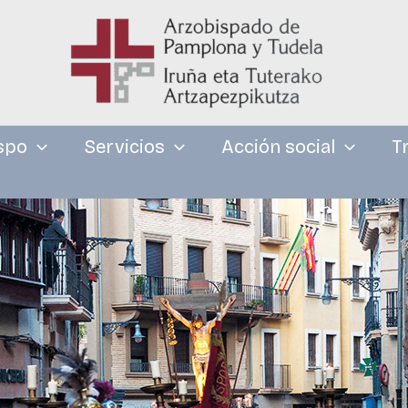
spo
Servicios
Acción social
T