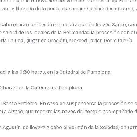
ndrá lugar la renovación del Voto de las Cinco Llagas. Est
a verse liberada de la peste que arrasaba ciudades enteras
 cabo el acto procesional y de oración de Jueves Santo, con 
saldrá de los locales de la Hermandad la procesión con el si
a La Real, (lugar de Oración), Merced, Javier, Dormitalería.
d, a las 11:30 horas, en la Catedral de Pamplona.
00 horas, en la Catedral de Pamplona.
el Santo Entierro. En caso de suspenderse la procesión se ce
risto Alzado, que recorre las naves del templo acompañado
n Agustín, se llevará a cabo el Sermón de la Soledad, en torn