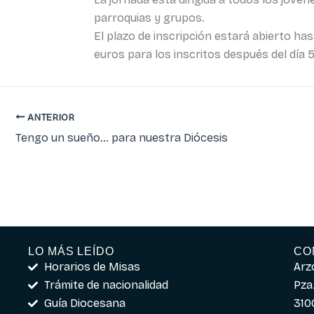
parroquias y grupos.
El plazo de inscripción estará abierto has
euros para los inscritos después del día
ANTERIOR
Tengo un sueño… para nuestra Diócesis
LO MÁS LEÍDO
CO
Horarios de Misas
Arz
Trámite de nacionalidad
Pza.
Guía Diocesana
310