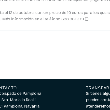
ta el 12 de octubre, con un precio de 10 euros para los que 
 5. Más información en el teléfono 698 961 379.❏
NTACTO
TRANSPAR
obispado de Pamplona
Si tienes al
 Sta. María la Real, 1
puedes cont
01 Pamplona, Navarra
atenderemos 