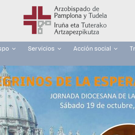
spo
Servicios
Acción social
T