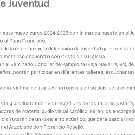
e Juventud
ia este nuevo curso 2024-2025 con la mirada puesta en el J
to al Papa Francisco.
de la esperanza», la delegación de Juventud quiere invitar a
 meta ese encuentro con Cristo en su Iglesia.
n el Seminario Conciliar de Pamplona (Baja Navarra, 64), de 
años, podrán participar en diferentes talleres, escuchar un 
igeria, víctima de ataques terroristas en su país, será el en
ista y productor de TV ofrecerá uno de los talleres y María,
adores de material audio visual católico, serán los encargad
s disfrutarán de un concierto acústico, que dará paso al mo
or el Arzobispo don Florencio Roselló.
enes de entre 15 a 30 años, así como a catequistas y agente