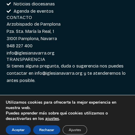
Noticias diocesanas
Agenda de eventos
CONTACTO
Arzobispado de Pamplona
Pza. Sta. María la Real, 1
31001 Pamplona, Navarra
948 227 400
info@iglesianavarra.org
TRANSPARENCIA
Si tienes alguna pregunta, duda o sugerencia nos puedes
contactar en
info@iglesianavarra.org
y te atenderemos lo
antes posible.
Utilizamos cookies para ofrecerte la mejor experiencia en
nuestra web.
Aviso legal
|
Política de
Diseñado con
Digitalvar
y
Puedes aprender más sobre qué cookies utilizamos o
Cookies
|
Política de
Datalvar
desactivarlas en los
ajustes
.
Privacidad
Aceptar
Rechazar
Ajustes