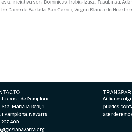
sta iniciativa son: Dominicas, Irabia-Izaga, Tasubinsa, Adér
otre Dame de Burlada, San Cernin, Virgen Blanca de Huarte e
NTACTO
TRANSPAR
obispado de Pamplona
Si tienes al
 Sta. María la Real, 1
puedes cont
01 Pamplona, Navarra
atenderemos 
 227 400
o@iglesianavarra.org