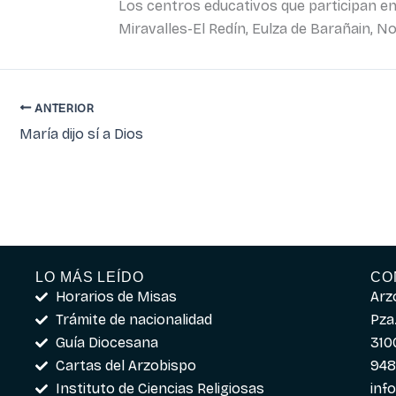
Los centros educativos que participan en e
Miravalles-El Redín, Eulza de Barañain, N
ANTERIOR
María dijo sí a Dios
LO MÁS LEÍDO
CO
Horarios de Misas
Arz
Trámite de nacionalidad
Pza.
Guía Diocesana
310
Cartas del Arzobispo
948
Instituto de Ciencias Religiosas
inf