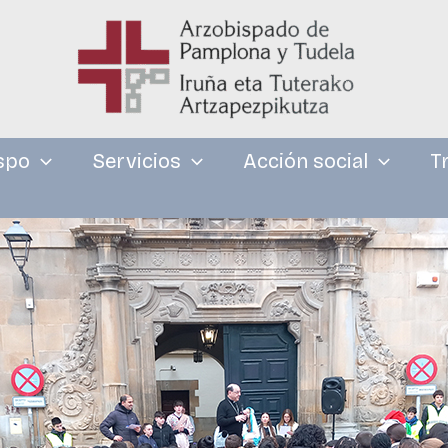
spo
Servicios
Acción social
T