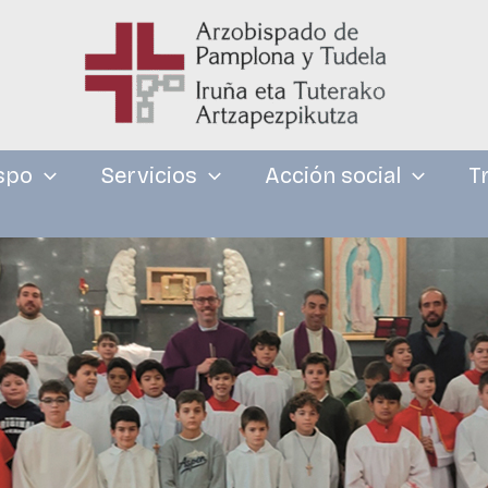
spo
Servicios
Acción social
T