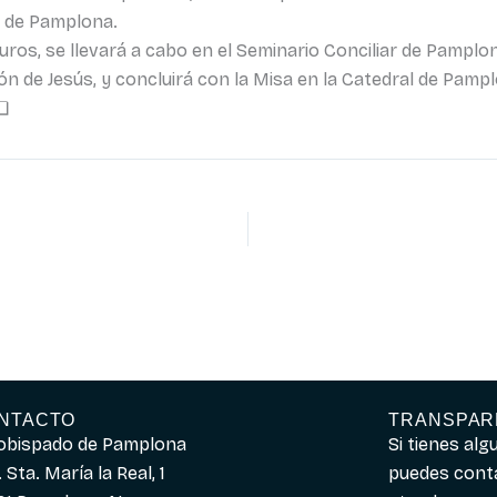
l de Pamplona.
euros, se llevará a cabo en el Seminario Conciliar de Pampl
n de Jesús, y concluirá con la Misa en la Catedral de Pamplo
 ❏
NTACTO
TRANSPAR
obispado de Pamplona
Si tienes al
 Sta. María la Real, 1
puedes cont