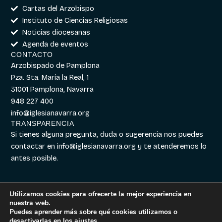
Cartas del Arzobispo
Instituto de Ciencias Religiosas
Noticias diocesanas
Agenda de eventos
CONTACTO
Arzobispado de Pamplona
Pza. Sta. María la Real, 1
31001 Pamplona, Navarra
948 227 400
info@iglesianavarra.org
TRANSPARENCIA
Si tienes alguna pregunta, duda o sugerencia nos puedes
contactar en
info@iglesianavarra.org
y te atenderemos lo
antes posible.
Utilizamos cookies para ofrecerte la mejor experiencia en
nuestra web.
Aviso legal
|
Política de
Diseñado con
Digitalvar
y
Puedes aprender más sobre qué cookies utilizamos o
Cookies
|
Política de
Datalvar
desactivarlas en los
ajustes
.