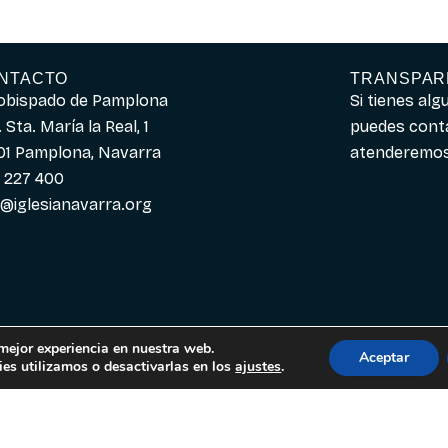
NTACTO
TRANSPAR
obispado de Pamplona
Si tienes al
 Sta. María la Real, 1
puedes cont
01 Pamplona, Navarra
atenderemos 
 227 400
o@iglesianavarra.org
 mejor experiencia en nuestra web.
Aceptar
es utilizamos o desactivarlas en los
ajustes
.
Español