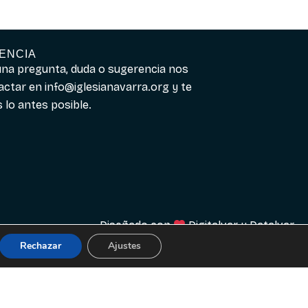
ENCIA
guna pregunta, duda o sugerencia nos
actar en
info@iglesianavarra.org
y te
lo antes posible.
Diseñado con
Digitalvar
y
Datalvar
Rechazar
Ajustes