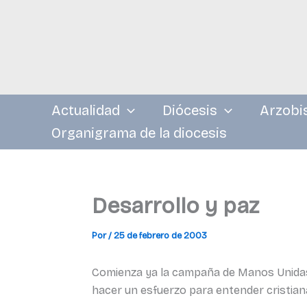
Ir
al
contenido
Actualidad
Diócesis
Arzobi
Organigrama de la diocesis
Desarrollo y paz
Por
/
25 de febrero de 2003
Comienza ya la campaña de Manos Unidas d
hacer un esfuerzo para entender cristia