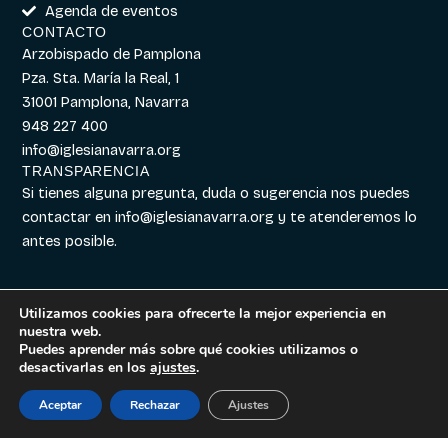
Agenda de eventos
CONTACTO
Arzobispado de Pamplona
Pza. Sta. María la Real, 1
31001 Pamplona, Navarra
948 227 400
info@iglesianavarra.org
TRANSPARENCIA
Si tienes alguna pregunta, duda o sugerencia nos puedes
contactar en
info@iglesianavarra.org
y te atenderemos lo
antes posible.
Utilizamos cookies para ofrecerte la mejor experiencia en
nuestra web.
Aviso legal
|
Política de
Diseñado con
Digitalvar
y
Puedes aprender más sobre qué cookies utilizamos o
Cookies
|
Política de
Datalvar
desactivarlas en los
ajustes
.
Privacidad
Aceptar
Rechazar
Ajustes