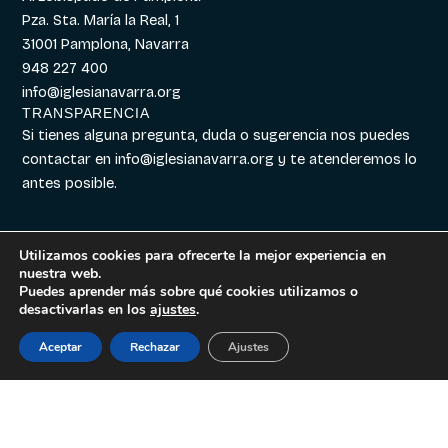
Pza. Sta. María la Real, 1
31001 Pamplona, Navarra
948 227 400
info@iglesianavarra.org
TRANSPARENCIA
Si tienes alguna pregunta, duda o sugerencia nos puedes
contactar en
info@iglesianavarra.org
y te atenderemos lo
antes posible.
Utilizamos cookies para ofrecerte la mejor experiencia en
nuestra web.
Aviso legal
|
Política de
Diseñado con
Digitalvar
y
Puedes aprender más sobre qué cookies utilizamos o
Cookies
|
Política de
Datalvar
desactivarlas en los
ajustes
.
Privacidad
Aceptar
Rechazar
Ajustes
Español