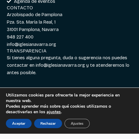
Agenda de eventos
CONTACTO
Arzobispado de Pamplona
Pza. Sta. María la Real, 1
31001 Pamplona, Navarra
948 227 400
info@iglesianavarra.org
TRANSPARENCIA
Si tienes alguna pregunta, duda o sugerencia nos puedes
contactar en
info@iglesianavarra.org
y te atenderemos lo
antes posible.
Utilizamos cookies para ofrecerte la mejor experiencia en
nuestra web.
Aviso legal
|
Política de
Diseñado con
Digitalvar
y
Puedes aprender más sobre qué cookies utilizamos o
Cookies
|
Política de
Datalvar
desactivarlas en los
ajustes
.
Privacidad
Aceptar
Rechazar
Ajustes