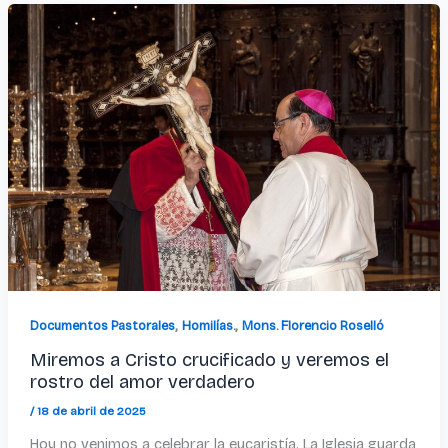
,
,
Documentos Pastorales
Homilías.
Mons. Florencio Roselló
Miremos a Cristo crucificado y veremos el
rostro del amor verdadero
/
18 de abril de 2025
Hoy no venimos a celebrar la eucaristía. La Iglesia guarda