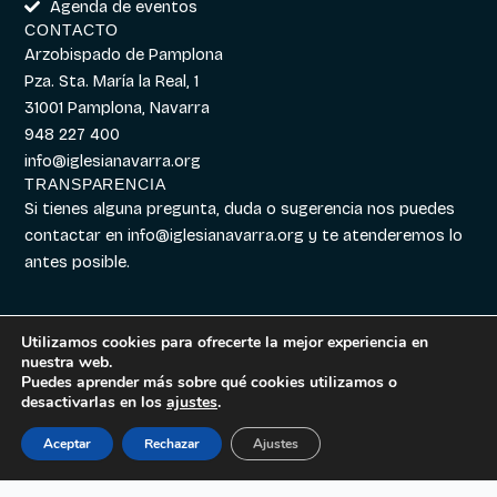
Agenda de eventos
CONTACTO
Arzobispado de Pamplona
Pza. Sta. María la Real, 1
31001 Pamplona, Navarra
948 227 400
info@iglesianavarra.org
TRANSPARENCIA
Si tienes alguna pregunta, duda o sugerencia nos puedes
contactar en
info@iglesianavarra.org
y te atenderemos lo
antes posible.
Utilizamos cookies para ofrecerte la mejor experiencia en
nuestra web.
Aviso legal
|
Política de
Diseñado con
Digitalvar
y
Puedes aprender más sobre qué cookies utilizamos o
Cookies
|
Política de
Datalvar
desactivarlas en los
ajustes
.
Privacidad
Aceptar
Rechazar
Ajustes