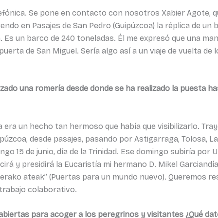
efónica. Se pone en contacto con nosotros Xabier Agote, qu
yendo en Pasajes de San Pedro (Guipúzcoa) la réplica de un b
 Es un barco de 240 toneladas. Él me expresó que una mane
 puerta de San Miguel. Sería algo así a un viaje de vuelta de
izado una romería desde donde se ha realizado la puesta has
a era un hecho tan hermoso que había que visibilizarlo. Tra
púzcoa, desde pasajes, pasando por Astigarraga, Tolosa, L
ngo 15 de junio, día de la Trinidad. Ese domingo subiría por 
cirá y presidirá la Eucaristía mi hermano D. Mikel Garciandí
aterako ateak” (Puertas para un mundo nuevo). Queremos res
 trabajo colaborativo.
abiertas para acoger a los peregrinos y visitantes ¿Qué dat