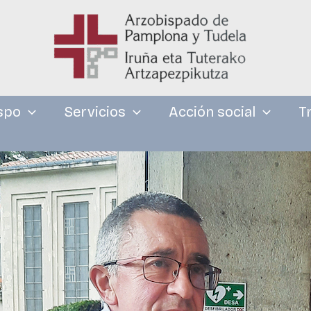
spo
Servicios
Acción social
T