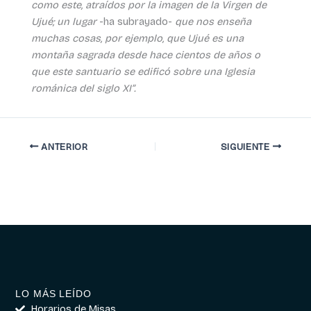
como este, atraídos por la imagen de la Virgen de
Ujué; un lugar
-ha subrayado-
que nos enseña
muchas cosas, por ejemplo, que Ujué es una
montaña sagrada desde hace cientos de años o
que este santuario se edificó sobre una Iglesia
románica del siglo XI”.
ANTERIOR
SIGUIENTE
LO MÁS LEÍDO
Horarios de Misas