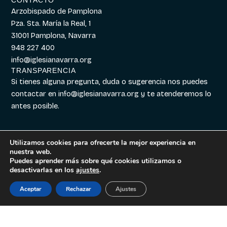
Arzobispado de Pamplona
Pza. Sta. María la Real, 1
31001 Pamplona, Navarra
948 227 400
info@iglesianavarra.org
TRANSPARENCIA
Si tienes alguna pregunta, duda o sugerencia nos puedes
contactar en
info@iglesianavarra.org
y te atenderemos lo
antes posible.
Utilizamos cookies para ofrecerte la mejor experiencia en
nuestra web.
Aviso legal
|
Política de
Diseñado con
Digitalvar
y
Puedes aprender más sobre qué cookies utilizamos o
Cookies
|
Política de
Datalvar
desactivarlas en los
ajustes
.
Privacidad
Aceptar
Rechazar
Ajustes
Español