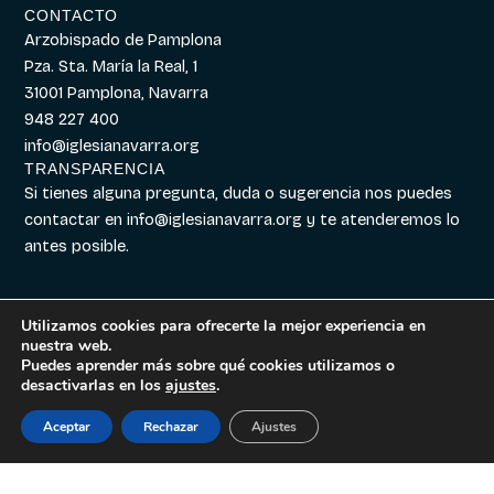
CONTACTO
Arzobispado de Pamplona
Pza. Sta. María la Real, 1
31001 Pamplona, Navarra
948 227 400
info@iglesianavarra.org
TRANSPARENCIA
Si tienes alguna pregunta, duda o sugerencia nos puedes
contactar en
info@iglesianavarra.org
y te atenderemos lo
antes posible.
Utilizamos cookies para ofrecerte la mejor experiencia en
nuestra web.
Aviso legal
|
Política de
Diseñado con
Digitalvar
y
Puedes aprender más sobre qué cookies utilizamos o
Cookies
|
Política de
Datalvar
desactivarlas en los
ajustes
.
Privacidad
Aceptar
Rechazar
Ajustes
Español