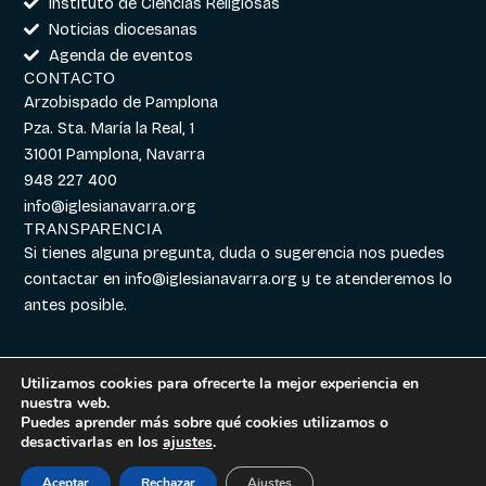
Instituto de Ciencias Religiosas
Noticias diocesanas
Agenda de eventos
CONTACTO
Arzobispado de Pamplona
Pza. Sta. María la Real, 1
31001 Pamplona, Navarra
948 227 400
info@iglesianavarra.org
TRANSPARENCIA
Si tienes alguna pregunta, duda o sugerencia nos puedes
contactar en
info@iglesianavarra.org
y te atenderemos lo
antes posible.
Utilizamos cookies para ofrecerte la mejor experiencia en
nuestra web.
Aviso legal
|
Política de
Diseñado con
Digitalvar
y
Puedes aprender más sobre qué cookies utilizamos o
Cookies
|
Política de
Datalvar
desactivarlas en los
ajustes
.
Privacidad
Aceptar
Rechazar
Ajustes