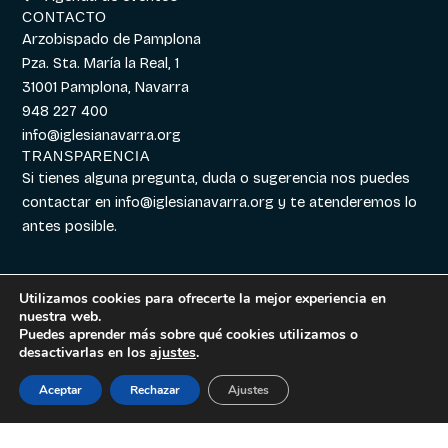
CONTACTO
Arzobispado de Pamplona
Pza. Sta. María la Real, 1
31001 Pamplona, Navarra
948 227 400
info@iglesianavarra.org
TRANSPARENCIA
Si tienes alguna pregunta, duda o sugerencia nos puedes
contactar en
info@iglesianavarra.org
y te atenderemos lo
antes posible.
Utilizamos cookies para ofrecerte la mejor experiencia en
nuestra web.
Aviso legal
|
Política de
Diseñado con
Digitalvar
y
Puedes aprender más sobre qué cookies utilizamos o
Cookies
|
Política de
Datalvar
desactivarlas en los
ajustes
.
Privacidad
Aceptar
Rechazar
Ajustes
Español