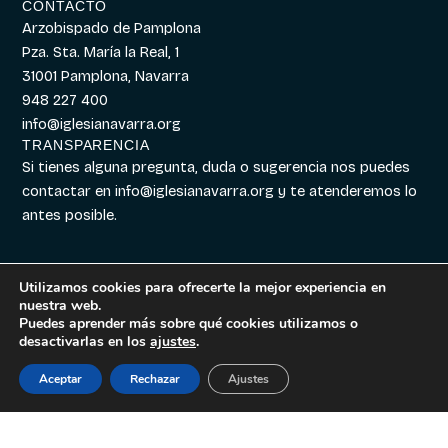
CONTACTO
Arzobispado de Pamplona
Pza. Sta. María la Real, 1
31001 Pamplona, Navarra
948 227 400
info@iglesianavarra.org
TRANSPARENCIA
Si tienes alguna pregunta, duda o sugerencia nos puedes
contactar en
info@iglesianavarra.org
y te atenderemos lo
antes posible.
Utilizamos cookies para ofrecerte la mejor experiencia en
nuestra web.
Aviso legal
|
Política de
Diseñado con
Digitalvar
y
Puedes aprender más sobre qué cookies utilizamos o
Cookies
|
Política de
Datalvar
desactivarlas en los
ajustes
.
Privacidad
Aceptar
Rechazar
Ajustes
Español