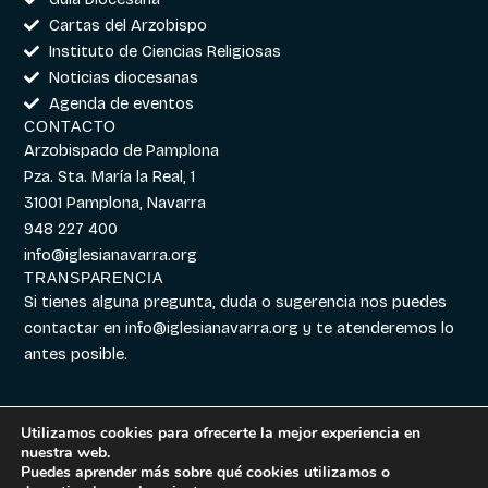
Cartas del Arzobispo
Instituto de Ciencias Religiosas
Noticias diocesanas
Agenda de eventos
CONTACTO
Arzobispado de Pamplona
Pza. Sta. María la Real, 1
31001 Pamplona, Navarra
948 227 400
info@iglesianavarra.org
TRANSPARENCIA
Si tienes alguna pregunta, duda o sugerencia nos puedes
contactar en
info@iglesianavarra.org
y te atenderemos lo
antes posible.
Utilizamos cookies para ofrecerte la mejor experiencia en
nuestra web.
Aviso legal
|
Política de
Diseñado con
Digitalvar
y
Puedes aprender más sobre qué cookies utilizamos o
Cookies
|
Política de
Datalvar